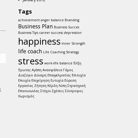
Tags
achievement
anger
balance
Branding
Business Plan
Business Succes
Business Tips
career success
depression
happiness
Inner Strength
life coach
Life Coaching
Strategy
stress
work-life balance
Έλξη
Έρωτας
Αγάπη
Ανασφάλεια
Γάμος
Διαζύγιο
Δύναμη
Επαγγελματίας
Επιτυχία
Επιυχία
Επιχείρηση
Ευτυχία
Εύρεση
Εργασίας
Ζήτηση
Κέρδη
Λύπη
Στρατηγική
ς
Επικοινωνίας
Στόχοι
Σχέσεις
Σύντροφος
Χωρισμός