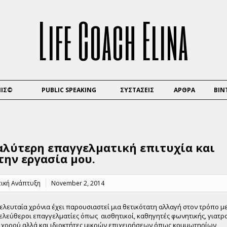
Life Coach Elina
ΠΙΣ©
PUBLIC SPEAKING
ΣΥΣΤΑΣΕΙΣ
ΑΡΘΡΑ
ΒΙΝ
αλύτερη επαγγελματική επιτυχία και
την εργασία μου.
τική Ανάπτυξη
November 2, 2014
τελευταία χρόνια έχει παρουσιαστεί μια θετικότατη αλλαγή στον τρόπο μ
 ελεύθεροι επαγγελματίες όπως αισθητικοί, καθηγητές φωνητικής, γιατρ
 χορού αλλά και ιδιοκτήτες μικρών επιχειρήσεων όπως κομμωτηρίων,