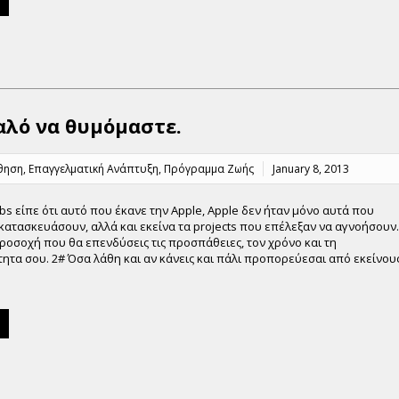
αλό να θυμόμαστε.
θηση
,
Επαγγελματική Ανάπτυξη
,
Πρόγραμμα Ζωής
January 8, 2013
obs είπε ότι αυτό που έκανε την Apple, Apple δεν ήταν μόνο αυτά που
κατασκευάσουν, αλλά και εκείνα τα projects που επέλεξαν να αγνοήσουν.
ροσοχή που θα επενδύσεις τις προσπάθειες, τον χρόνο και τη
ητα σου. 2# Όσα λάθη και αν κάνεις και πάλι προπορεύεσαι από εκείνου