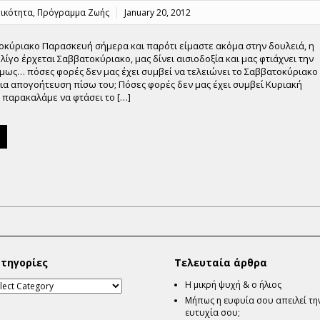
ικότητα
,
Πρόγραμμα Ζωής
January 20, 2012
οκύριακο Παρασκευή σήμερα και παρότι είμαστε ακόμα στην δουλειά, η
 λίγο έρχεται Σαββατοκύριακο, μας δίνει αισιοδοξία και μας φτιάχνει την
όμως… πόσες φορές δεν μας έχει συμβεί να τελειώνει το Σαββατοκύριακο
α απογοήτευση πίσω του; Πόσες φορές δεν μας έχει συμβεί Κυριακή
 παρακαλάμε να φτάσει το […]
τηγορίες
Τελευταία άρθρα
Η μικρή ψυχή & ο ήλιος
Μήπως η ευφυία σου απειλεί τη
ευτυχία σου;