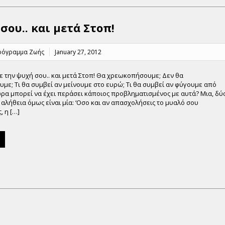
ου.. και μετά Στοπ!
ρόγραμμα Ζωής
January 27, 2012
 την ψυχή σου.. και μετά Στοπ! Θα χρεωκοπήσουμε; Δεν θα
ε; Τι θα συμβεί αν μείνουμε στο ευρώ; Τι θα συμβεί αν φύγουμε από
ρα μπορεί να έχει περάσει κάποιος προβληματισμένος με αυτά? Μια, δύ
 αλήθεια όμως είναι μία: ‘Οσο και αν απασχολήσεις το μυαλό σου
 η […]