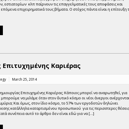
, εστιατορίων κλπ παίρνουν τις επαγγελματικές τους αποφάσεις και
 επόμενα επιχειρηματικά τους βήματα. Ο στόχος πάντα είναι η επίτευξη 
 Επιτυχημένης Καριέρας
tegy
March 25, 2014
ημιουργίας Επιτυχημένης Καριέρας; Κάποιος μπορεί να αναρωτηθεί, για
 μπορούμε να μιλάμε όταν στον δυτικό κόσμο οι νέοι άνεργοι ανέρχοντα
μμύρια; Και όμως, στον ίδιο κόσμο, το 57% των εργοδοτών δηλώνει
ρεσης κατάλληλα καταρτισμένου προσωπικού για τις περισστερες θέσει
 Κατά συνέπεια αυτό το άρθρο δεν είναι εδώ για να […]