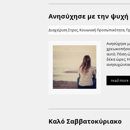
Ανησύχησε με την ψυχή σ
Διαχείριση Στρες
,
Κοινωνική Προσωπικότητα
,
Π
Ανησύχησε με
χρεωκοπήσουμ
αυτό; Πόση ώ
δέκα ώρες; Η
ανησυχώντας,
read more
Καλό Σαββατοκύριακο