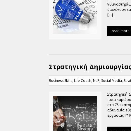
γυμναστηρίων
διαλέγουν τα
[…]
read more
Στρατηγική Δημιουργίας
Business Skills
,
Life Coach
,
NLP
,
Social Media
,
Stra
Στρατηγική Δ
ποια καριέρα
στα 75 εκατο
αδυναμία εύ
εργασίας!!!*