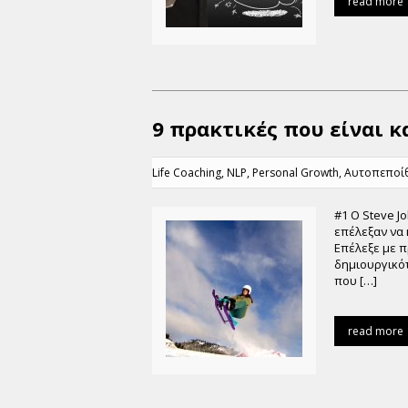
read more
9 πρακτικές που είναι κ
Life Coaching
,
NLP
,
Personal Growth
,
Αυτοπεποί
#1 Ο Steve J
επέλεξαν να 
Επέλεξε με π
δημιουργικότ
που […]
read more