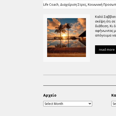
Life Coach
,
Διαχείριση Στρες
,
Κοινωνική Προσωπ
Καλό Σαββατ
σκέψη ότι σε
διάθεση. Κι 
αφήνωντας μι
απόγευμα να
read more
Αρχείο
Κα